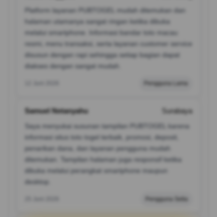
Platform layanan PUBTOGEL mudah ditemukan dan
halaman utamanya sangat ringan ketika dibuka
melalui smartphone. Informasi bandar toto macau
resmi, menu transaksi, serta layanan customer service
disusun dengan rapi sehingga setiap bagian dapat
diakses dengan sangat mudah.
12 Juni 2026
Pengguna Lama
Samuel Netanyahu
Surabaya
Saya menyukai susunan tampilan PUBTOGEL karena
informasi situs toto togel terbaik, promosi, deposit,
penarikan dana, dan layanan pengguna mudah
ditemukan. Tampilan halaman juga responsif ketika
dibuka melalui perangkat smartphone maupun
desktop.
25 Juni 2026
Pengguna Setia