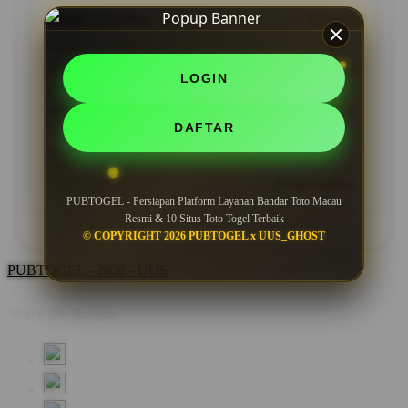
Angga Chandra
Bandung
Pelayanan PUBTOGEL sangat responsif ketika saya
membutuhkan informasi seputar akses link, keamanan
LOGIN
akun, dan waktu jadwal pasaran. Desain halaman
terlihat kekinian, menu mudah dimengerti, serta
DAFTAR
penjelasan pengenai keamanan data ditampilkan
secara transparan.
08 Juni 2026
Pengguna Baru
PUBTOGEL - Persiapan Platform Layanan Bandar Toto Macau
Resmi & 10 Situs Toto Togel Terbaik
© COPYRIGHT 2026 PUBTOGEL x UUS_GHOST
PUBTOGEL - 2026 - UUS
Share this design: