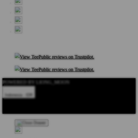
POWERED BY LIONG_MOON
Indonesia - IDR
Product Safety
Intellectual Property Policy
CA: Do Not Sell My
Personal Information
Privacy Policy
Terms