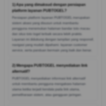
1) Apa yang dimaksud dengan persiapan
platform layanan PUBTOGEL?
Persiapan platform layanan PUBTOGEL merupakan
sistem akses yang disusun untuk mambantu
pengguna menemukan halaman bandar toto macau
dan situs toto togel terbaik secara lebih praktis.
Layanan ini didukung dengan tampilan yang responsif,
navigasi yang mudah dipahami. layanan customer
service, serta panduan bermain yang baik dan benar.
2) Mengapa PUBTOGEL menyediakan link
alternatif?
PUBTOGEL menyediakan informasi link alternatif
untuk membantu pengguna mengakses halaman
utama ketika terjadi kendala pada link utama,
pemeliharaan sistem, atau gangguan jaringan.